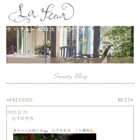
内
容
ラ・フルールのスイーツブログ
を
ス
キ
ッ
プ
PREVIOUS
NEXT
Prev
Next
2015.11.20
むすめ弁当
丸ちゃんお待たせ
むすめ弁当 １０連発