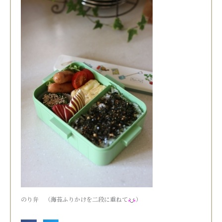
のり弁 （海苔ふりかけを二段に重ねて
）