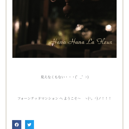
見えなくもない・・・(゜_゜>)
フォーンテッドマンション へ ようこそ～ ヽ(^。^)ノ！！！