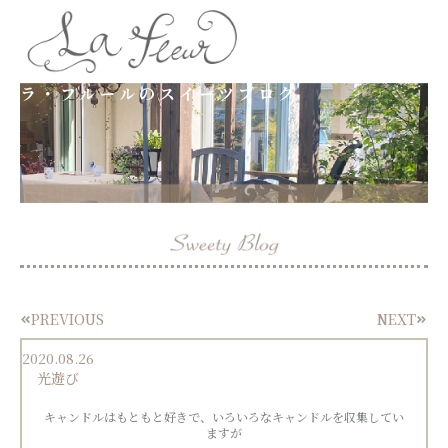
内
容
ラ・フルールのスイーツブログ
を
ス
キ
ッ
プ
PREVIOUS
NEXT
Prev
Next
2020.08.26
光遊び
キャンドルはもともと好きで、いろいろなキャンドルを収集してい
ますが