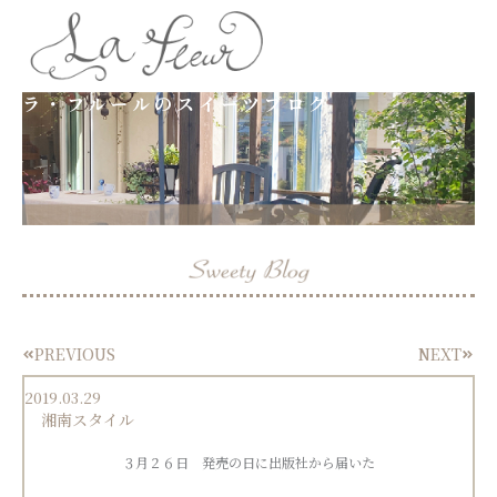
内
容
ラ・フルールのスイーツブログ
を
ス
キ
ッ
プ
PREVIOUS
NEXT
Prev
Next
2019.03.29
湘南スタイル
３月２６日 発売の日に出版社から届いた