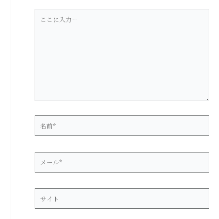
こ
こ
に
入
力…
名
前
*
メ
ー
ル
*
サ
イ
ト