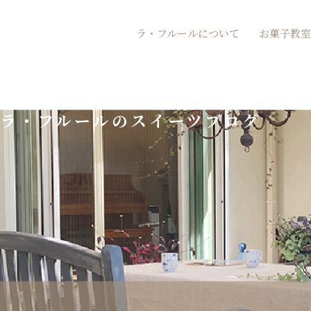
内
ラ・フルールについて
お菓子教室
容
を
ス
ラ・フルールのスイーツブログ
キ
ッ
プ