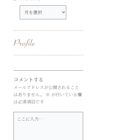
ア
ー
カ
イ
ブ
コメントする
メールアドレスが公開されること
はありません。
※
が付いている欄
は必須項目です
こ
こ
に
入