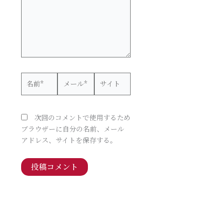
力…
名
メ
サ
前
ー
イ
*
ル
ト
*
次回のコメントで使用するため
ブラウザーに自分の名前、メール
アドレス、サイトを保存する。