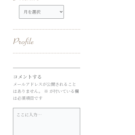
ア
ー
カ
イ
ブ
コメントする
メールアドレスが公開されること
はありません。
※
が付いている欄
は必須項目です
こ
こ
に
入