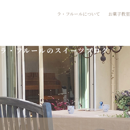
内
ラ・フルールについて
お菓子教室
容
を
ス
ラ・フルールのスイーツブログ
キ
ッ
プ