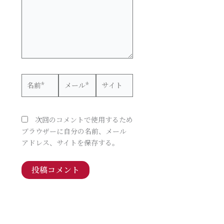
力…
名
メ
サ
前
ー
イ
*
ル
ト
*
次回のコメントで使用するため
ブラウザーに自分の名前、メール
アドレス、サイトを保存する。