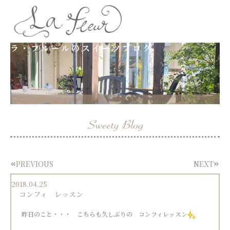
内
容
ラ・フルールのスイーツブログ
を
ス
キ
ッ
プ
PREVIOUS
NEXT
Prev
Next
2018.04.25
コンフィ レッスン
昨日のこと・・・ こちらも久しぶりの コンフィレッスン