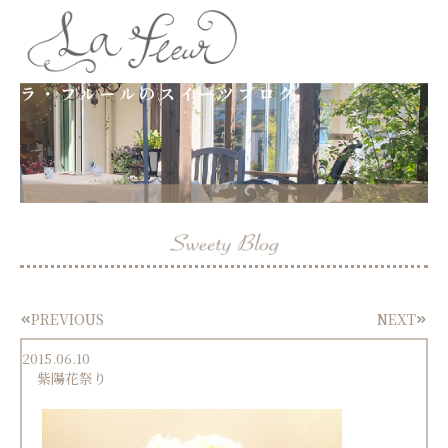
内
容
ラ・フルールのスイーツブログ
を
ス
キ
ッ
プ
PREVIOUS
NEXT
Prev
Next
2015.06.10
紫陽花祭り