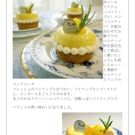
作ケーキ
アナナス
（パイナッ
プル）ココ
（ココナッ
ツ）を組み
合わせたお
菓子です。
ココナッツ
粉を混ぜ込
んで香ばし
く焼いたシ
ュクレ生地
にトロッ～
と食感の
ココナッツ
とバニラの
パンナコッタ
フレッシュのパイナップルをつかい、パイナップルシブーストに
し、コンポートをごろごろのせます。
まろやかなクリーミーココナッツと、甘酸っぱいパイナップルで
バランスの良い味わいになりました。