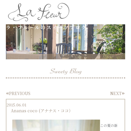
内
容
ラ・フルールのスイーツブログ
を
ス
キ
ッ
プ
PREVIOUS
NEXT
Prev
Next
2015.06.01
Ananas coco (アナナス・ココ）
この夏の新