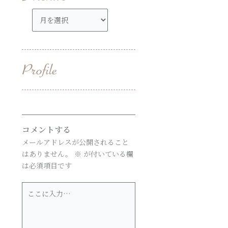
ア
ー
カ
イ
ブ
コメントする
メールアドレスが公開されること
はありません。
※
が付いている欄
は必須項目です
こ
こ
に
入