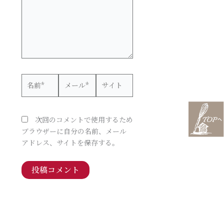
力…
名
メ
サ
前
ー
イ
*
ル
ト
*
次回のコメントで使用するため
ブラウザーに自分の名前、メール
アドレス、サイトを保存する。