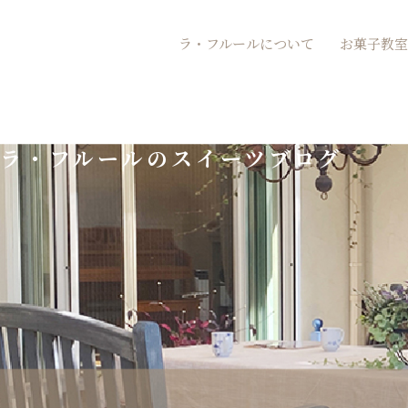
内
ラ・フルールについて
お菓子教室
容
を
ス
ラ・フルールのスイーツブログ
キ
ッ
プ