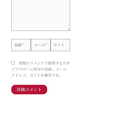
力…
名
メ
サ
前
ー
イ
*
ル
ト
*
次回のコメントで使用するため
ブラウザーに自分の名前、メール
アドレス、サイトを保存する。