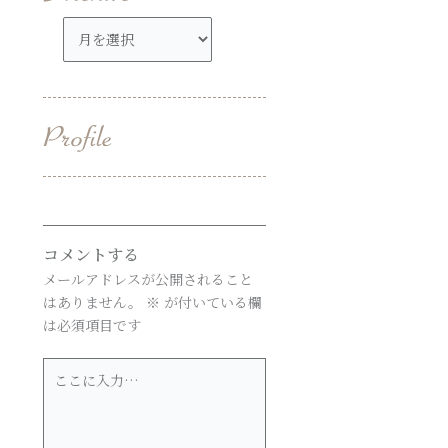
ア
ー
カ
イ
ブ
コメントする
メールアドレスが公開されること
はありません。
※
が付いている欄
は必須項目です
こ
こ
に
入