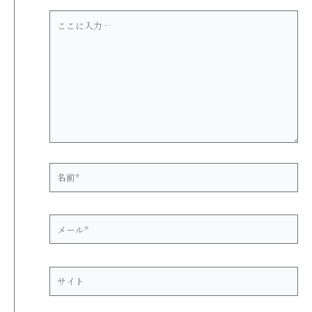
こ
こ
に
入
力…
名
前
*
メ
ー
ル
*
サ
イ
ト