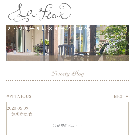
内
容
ラ・フルールのスイーツブログ
を
ス
キ
ッ
プ
PREVIOUS
NEXT
Prev
Next
2020.05.09
お刺身定食
我が家のメニュー