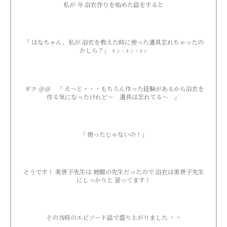
私が 今 浴衣作りを始めた話をすると
「 はなちゃん、私が 浴衣を教えた時に使った道具忘れちゃったの
かしら？」
トン・トン・トン
ギク ＠＠ 「 え～と・・・もちろん作った経験があるから浴衣を
作る気になったけれど～ 道具は忘れてる～ 」
「 使ったじゃないの！」
そうです！ 美世子先生は 被服の先生だったので 浴衣は美世子先生
にしっかりと 習ってます！
その当時のエピソード話で盛り上がりました ＾＾