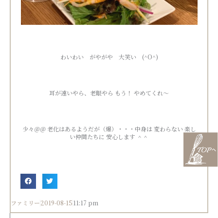
わいわい がやがや 大笑い (^O^)
耳が遠いやら、老眼やら もう！ やめてくれ～
少々＠＠ 老化はあるようだが（爆）・・・中身は 変わらない 楽し
い仲間たちに 安心します ＾＾
ファミリー
2019-08-15
11:17 pm