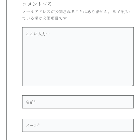
コメントする
メールアドレスが公開されることはありません。
※
が付い
ている欄は必須項目です
こ
こ
に
入
力…
名
前
*
メ
ー
ル