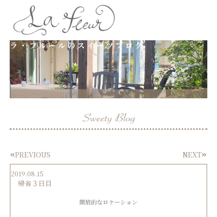
内
容
ラ・フルールのスイーツブログ
を
ス
キ
ッ
プ
PREVIOUS
NEXT
Prev
Next
2019.08.15
帰省３日目
開放的なロケーション