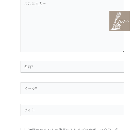
こ
に
入
力…
名
前
*
メ
ー
ル
*
サ
イ
ト
次回のコメントで使用するためブラウザーに自分の名