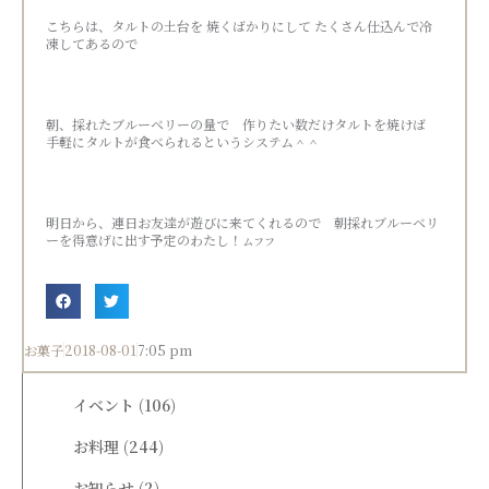
こちらは、タルトの土台を 焼くばかりにして たくさん仕込んで冷
凍してあるので
朝、採れたブルーベリーの量で 作りたい数だけタルトを焼けば
手軽にタルトが食べられるというシステム＾＾
明日から、連日お友達が遊びに来てくれるので 朝採れブルーベリ
ーを得意げに出す予定のわたし！
ムフフ
お菓子
2018-08-01
7:05 pm
イベント
(106)
お料理
(244)
お知らせ
(2)