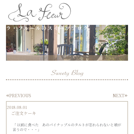
内
容
ラ・フルールのスイーツブログ
を
ス
キ
ッ
プ
PREVIOUS
NEXT
Prev
Next
2018.08.01
ご注文ケーキ
「 以前に食べた あのパイナップルのタルトが忘れられないと娘が
言うので・・・」