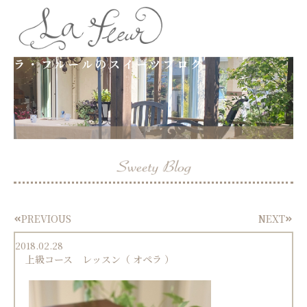
内
容
ラ・フルールのスイーツブログ
を
ス
キ
ッ
プ
PREVIOUS
NEXT
Prev
Next
2018.02.28
上級コース レッスン（ オペラ ）