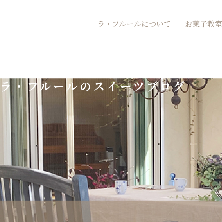
内
ラ・フルールについて
お菓子教室
容
を
ス
ラ・フルールのスイーツブログ
キ
ッ
プ