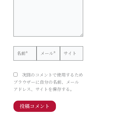
力…
名
メ
サ
前
ー
イ
*
ル
ト
*
次回のコメントで使用するため
ブラウザーに自分の名前、メール
アドレス、サイトを保存する。