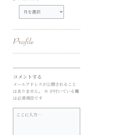
ア
ー
カ
イ
ブ
コメントする
メールアドレスが公開されること
はありません。
※
が付いている欄
は必須項目です
こ
こ
に
入