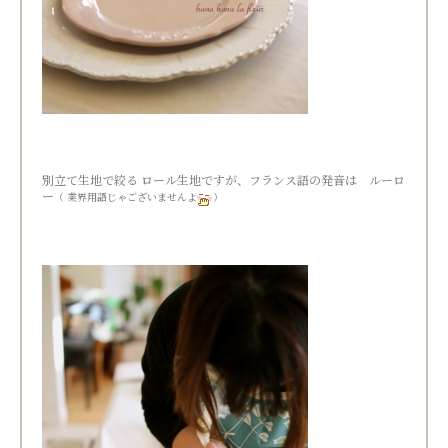
別立て生地で絞る ロール生地ですが、フランス語の発音は ルーロ
ー
（ 業界用語じゃございませんよ
）