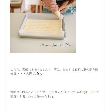
こちら、真剣な
！ 実は、お出かけ直前に車の鍵を紛
かわもとさん
失
・・・大慌て
家中探し回ること３０分後 タンスの引き出しから発見
じつに
面白い！
見つかって良かったよ