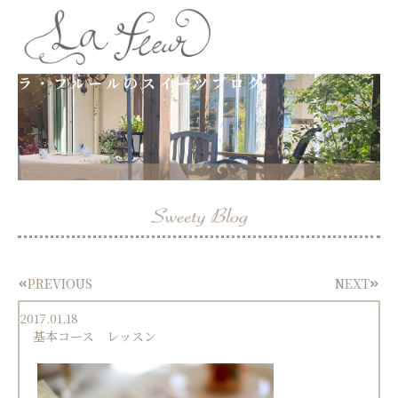
内
容
ラ・フルールのスイーツブログ
を
ス
キ
ッ
プ
PREVIOUS
NEXT
Prev
Next
2017.01.18
基本コース レッスン