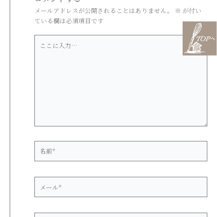
メールアドレスが公開されることはありません。
※
が付い
ている欄は必須項目です
こ
こ
に
入
力…
名
前
*
メ
ー
ル
*