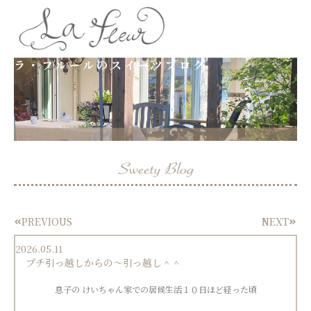
内
容
ラ・フルールのスイーツブログ
を
ス
キ
ッ
プ
PREVIOUS
NEXT
Prev
Next
2026.05.11
プチ引っ越しからの〜引っ越し＾＾
息子の けいちゃん家での居候生活１０日ほど経った頃