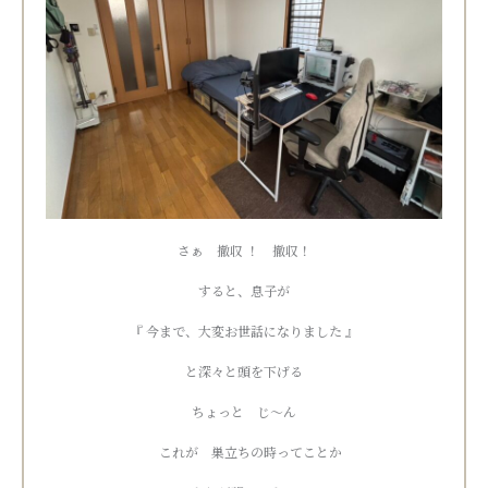
さぁ 撤収 ！ 撤収！
すると、息子が
『 今まで、大変お世話になりました 』
と深々と頭を下げる
ちょっと じ〜ん
これが 巣立ちの時ってことか