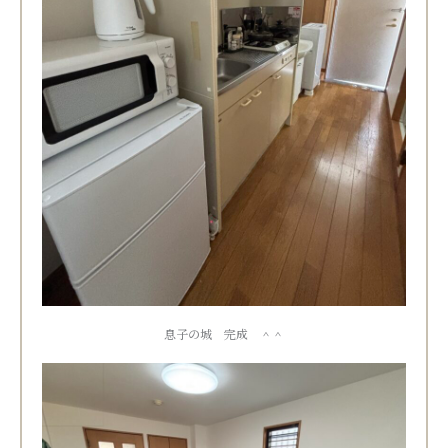
息子の城 完成 ＾＾