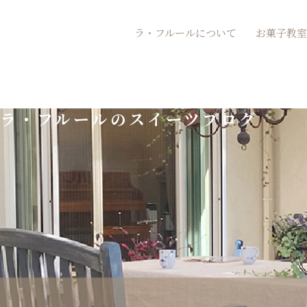
内
ラ・フルールについて
お菓子教室
容
を
ス
ラ・フルールのスイーツブログ
キ
ッ
プ