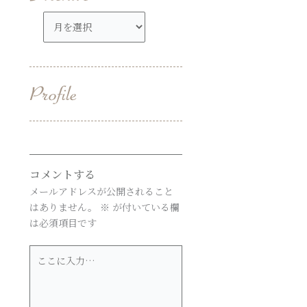
ア
ー
カ
イ
ブ
コメントする
メールアドレスが公開されること
はありません。
※
が付いている欄
は必須項目です
こ
こ
に
入