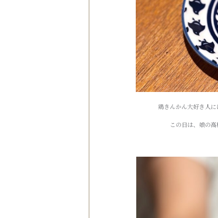
鶏きんかん大好き人に
この日は、娘の高