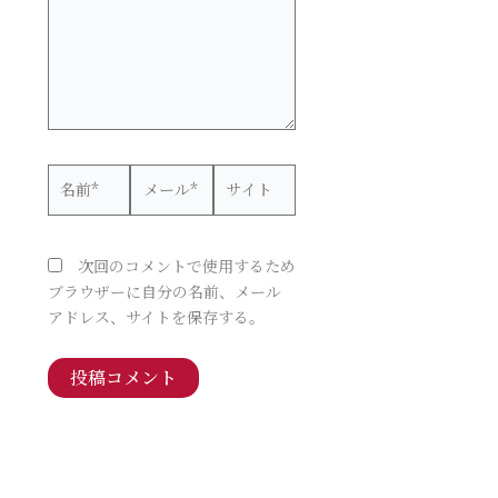
力…
名
メ
サ
前
ー
イ
*
ル
ト
*
次回のコメントで使用するため
ブラウザーに自分の名前、メール
アドレス、サイトを保存する。