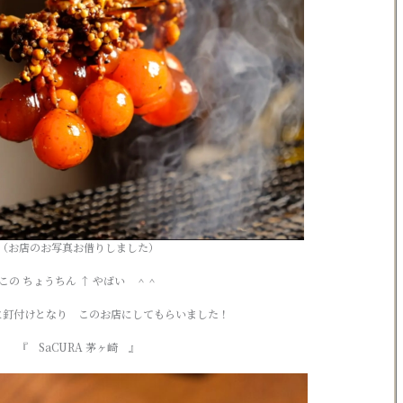
（お店のお写真お借りしました）
この ちょうちん ↑ やばい ＾＾
に釘付けとなり このお店にしてもらいました！
『 SaCURA 茅ヶ崎 』