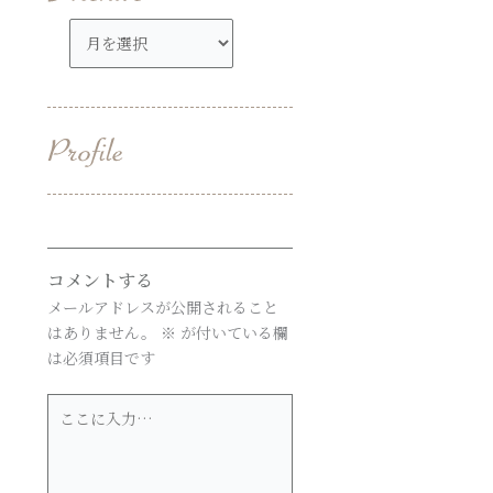
ア
ー
カ
イ
ブ
コメントする
メールアドレスが公開されること
はありません。
※
が付いている欄
は必須項目です
こ
こ
に
入