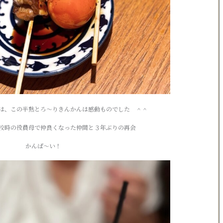
は、この半熟とろ〜りきんかんは感動ものでした ＾＾
校時の役員母で仲良くなった仲間と３年ぶりの再会
かんぱ〜い！