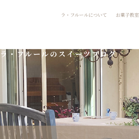
内
ラ・フルールについて
お菓子教室
容
を
ス
ラ・フルールのスイーツブログ
キ
ッ
プ