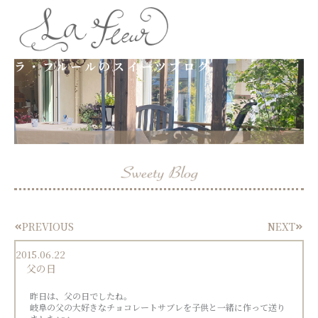
内
容
ラ・フルールのスイーツブログ
を
ス
キ
ッ
プ
PREVIOUS
NEXT
Prev
Next
2015.06.22
父の日
昨日は、父の日でしたね。
岐阜の父の大好きなチョコレートサブレを子供と一緒に作って送り