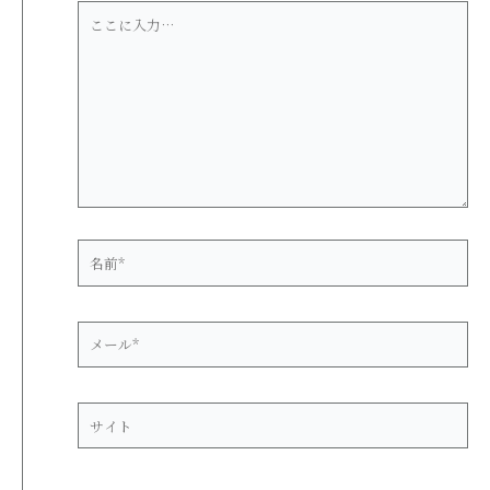
こ
こ
に
入
力…
名
前
*
メ
ー
ル
*
サ
イ
ト