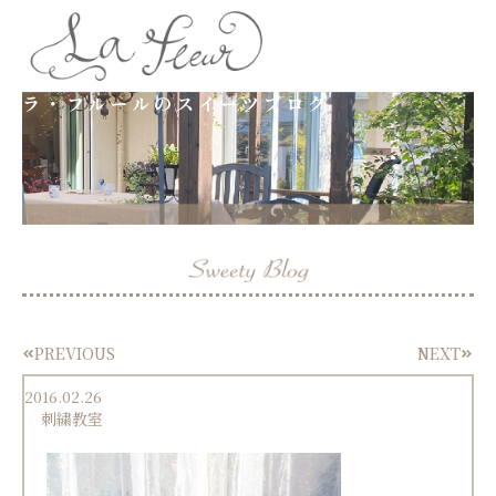
内
容
ラ・フルールのスイーツブログ
を
ス
キ
ッ
プ
PREVIOUS
NEXT
Prev
Next
2016.02.26
刺繍教室