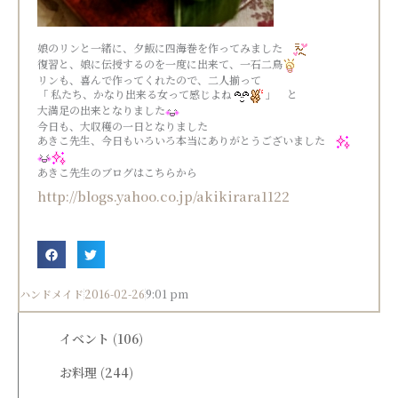
娘のリンと一緒に、夕飯に四海巻を作ってみました
復習と、娘に伝授するのを一度に出来て、一石二鳥
リンも、喜んで作ってくれたので、二人揃って
「 私たち、かなり出来る女って感じよね
」 と
大満足の出来となりました
今日も、大収穫の一日となりました
あきこ先生、今日もいろいろ本当にありがとうございました
あきこ先生のブログはこちらから
http://blogs.yahoo.co.jp/akikirara1122
ハンドメイド
2016-02-26
9:01 pm
イベント
(106)
お料理
(244)