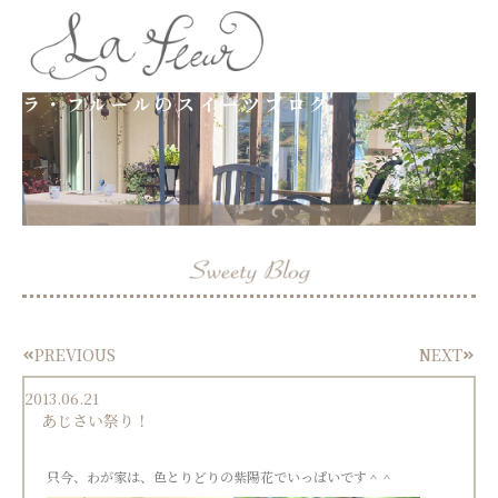
内
容
ラ・フルールのスイーツブログ
を
ス
キ
ッ
プ
PREVIOUS
NEXT
Prev
Next
2013.06.21
あじさい祭り！
只今、わが家は、色とりどりの紫陽花でいっぱいです＾＾