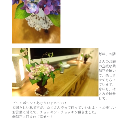
毎年、お隣
さんのお庭
の立派な紫
陽花を頂い
て、楽しま
せてもらっ
ています。
今年も、は
さみを持参
して、
ピ～ンポ～ン！あじさい下さ～い！
と図々しい私ですが、たくさん持って行っていいわよ＾＾と優しい
お言葉に甘えて、チョッキン・チョッキン頂きました。
紫陽花に囲まれて幸せ～！