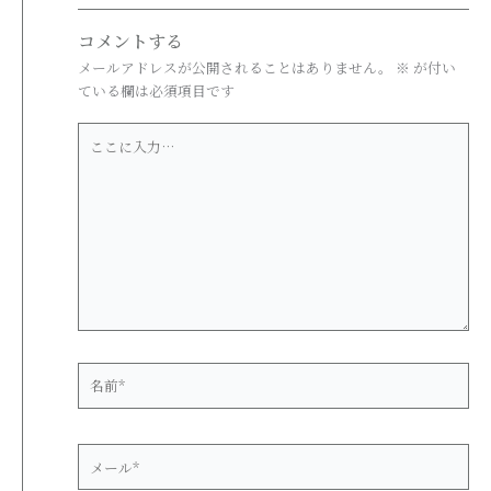
コメントする
メールアドレスが公開されることはありません。
※
が付い
ている欄は必須項目です
こ
こ
に
入
力…
名
前
*
メ
ー