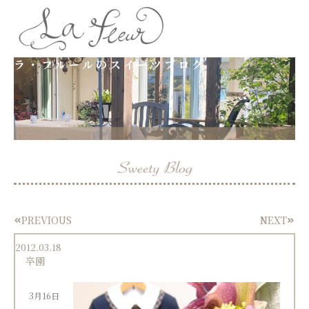
内
容
ラ・フルールのスイーツブログ
を
ス
キ
ッ
プ
PREVIOUS
NEXT
Prev
Next
2012.03.18
卒園
3月16日