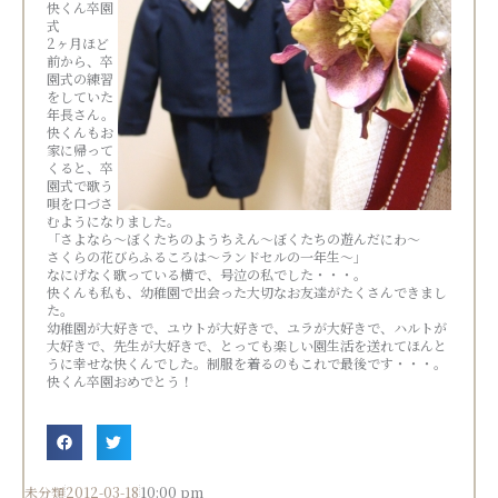
快くん卒園
式
2ヶ月ほど
前から、卒
園式の練習
をしていた
年長さん。
快くんもお
家に帰って
くると、卒
園式で歌う
唄を口づさ
むようになりました。
「さよなら～ぼくたちのようちえん～ぼくたちの遊んだにわ～
さくらの花びらふるころは～ランドセルの一年生～」
なにげなく歌っている横で、号泣の私でした・・・。
快くんも私も、幼稚園で出会った大切なお友達がたくさんできまし
た。
幼稚園が大好きで、ユウトが大好きで、ユラが大好きで、ハルトが
大好きで、先生が大好きで、とっても楽しい園生活を送れてほんと
うに幸せな快くんでした。制服を着るのもこれで最後です・・・。
快くん卒園おめでとう！
未分類
2012-03-18
10:00 pm