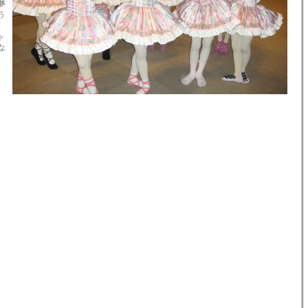
夢
う
ゃ
な