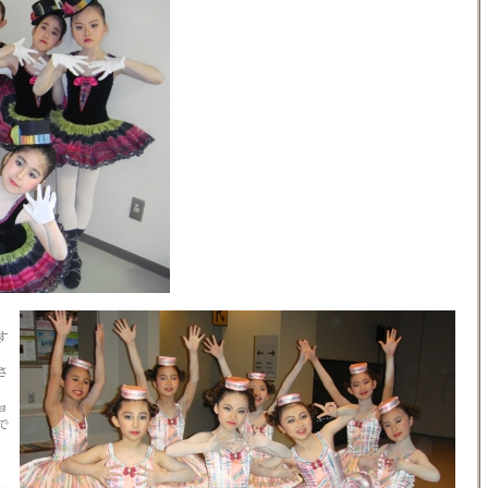
す
さ
ョ
で
、