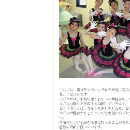
こちらは、第３部でのシンデレラ全幕に登場
る、小ピエロです。
小ピエロは、お城で開かれている舞踏会で、
まざまな踊りを披露する場面にでてきます。
ピエロのように、でんぐり返しをしたり、ピ
コピョコ跳ねたりしてとっても可愛いかった
す。
素晴らしい発表会を無事に終えることができ
感動の余韻に浸っています。