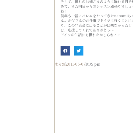
そして、憧れのお姉さまのように踊れる日を
みて、また明日からのレッスン頑張りましょ
ね！
何年も一緒にバレエをやってきたnanamiち
ん。お父さんのお仕事でドイツに行くことに
り、この発表会に出ることが出来なかったけ
ど、応援してくれてありがとう～
ドイツの生活にも慣れたかしらね＾＾
未分類
2011-05-07
8:35 pm