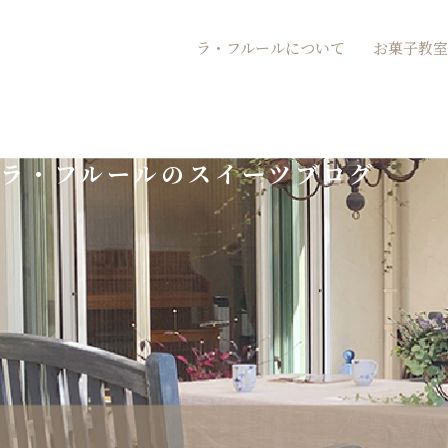
内
ラ・フルールについて
お菓子教室
容
を
ス
ラ・フルールのスイーツブログ
キ
ッ
プ