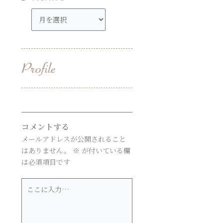
ア
ー
カ
イ
ブ
コメントする
メールアドレスが公開されること
はありません。
※
が付いている欄
は必須項目です
こ
こ
に
入