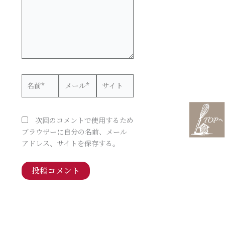
力…
名
メ
サ
前
ー
イ
*
ル
ト
*
次回のコメントで使用するため
ブラウザーに自分の名前、メール
アドレス、サイトを保存する。