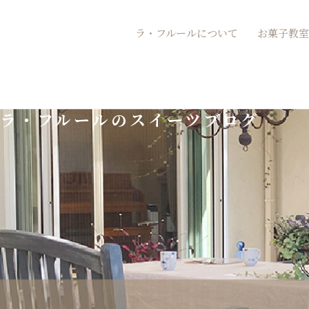
内
ラ・フルールについて
お菓子教室
容
を
ス
ラ・フルールのスイーツブログ
キ
ッ
プ