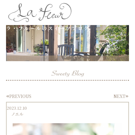
内
容
ラ・フルールのスイーツブログ
を
ス
キ
ッ
プ
PREVIOUS
NEXT
Prev
Next
2023.12.10
ノエル