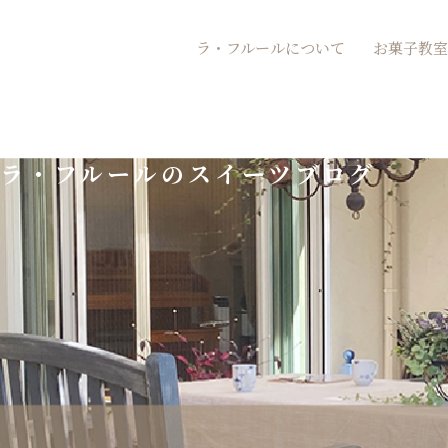
内
ラ・フルールについて
お菓子教室
容
を
ス
ラ・フルールのスイーツブログ
キ
ッ
プ