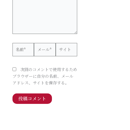
力…
名
メ
サ
前
ー
イ
*
ル
ト
*
次回のコメントで使用するため
ブラウザーに自分の名前、メール
アドレス、サイトを保存する。