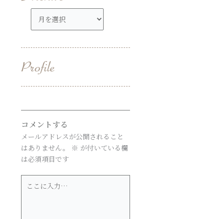
ア
ー
カ
イ
ブ
コメントする
メールアドレスが公開されること
はありません。
※
が付いている欄
は必須項目です
こ
こ
に
入