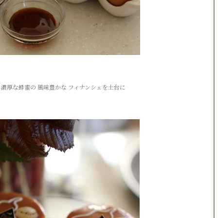
 濃厚な蜂蜜の 風味豊かな フィナンシェを土台に